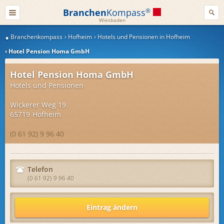
Branchen
Kompass
®
Wiesbaden
Branchenkompass
Hofheim
Hotels und Pensionen in Hofheim
Hotel Pension Homa GmbH
Hotel Pension Homa GmbH
Hotels und Pensionen
Wickerer Weg 19
65719
Hofheim
(0 61 92) 9 96 40
Telefon
(0 61 92) 9 96 40
Eintrag ändern