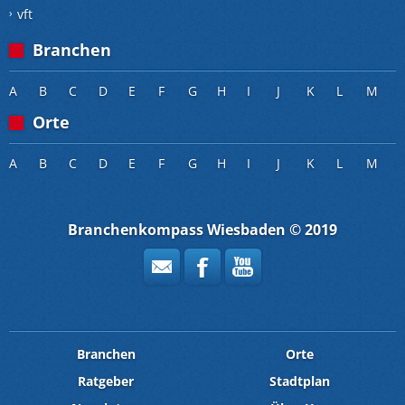
vft
Branchen
A
B
C
D
E
F
G
H
I
J
K
L
M
Orte
A
B
C
D
E
F
G
H
I
J
K
L
M
Branchenkompass Wiesbaden © 2019
Branchen
Orte
Ratgeber
Stadtplan