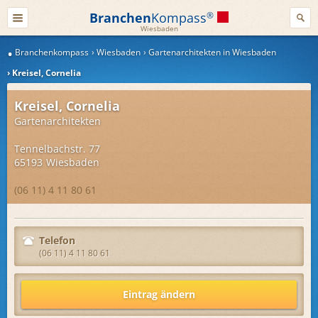
Branchen
Kompass
®
Wiesbaden
Branchenkompass
Wiesbaden
Gartenarchitekten in Wiesbaden
Kreisel, Cornelia
Kreisel, Cornelia
Gartenarchitekten
Tennelbachstr. 77
65193
Wiesbaden
(06 11) 4 11 80 61
Telefon
(06 11) 4 11 80 61
Eintrag ändern