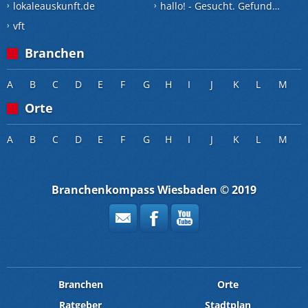
lokaleauskunft.de
hallo! - Gesucht. Gefunden.
vft
Branchen
A
B
C
D
E
F
G
H
I
J
K
L
M
Orte
A
B
C
D
E
F
G
H
I
J
K
L
M
Branchenkompass Wiesbaden © 2019
Branchen
Orte
Ratgeber
Stadtplan