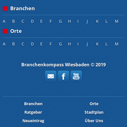
Branchen
A
B
C
D
E
F
G
H
I
J
K
L
M
Orte
A
B
C
D
E
F
G
H
I
J
K
L
M
Branchenkompass Wiesbaden © 2019
Branchen
Orte
Ratgeber
Stadtplan
Neueintrag
Über Uns