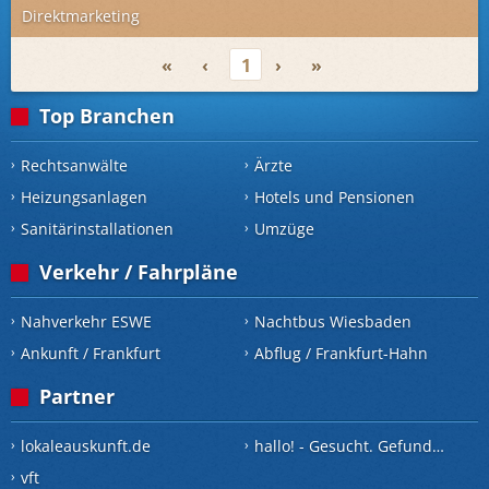
Direktmarketing
«
‹
1
›
»
Top Branchen
Rechtsanwälte
Ärzte
Heizungsanlagen
Hotels und Pensionen
Sanitärinstallationen
Umzüge
Verkehr / Fahrpläne
Nahverkehr ESWE
Nachtbus Wiesbaden
Ankunft / Frankfurt
Abflug / Frankfurt-Hahn
Partner
lokaleauskunft.de
hallo! - Gesucht. Gefunden.
vft