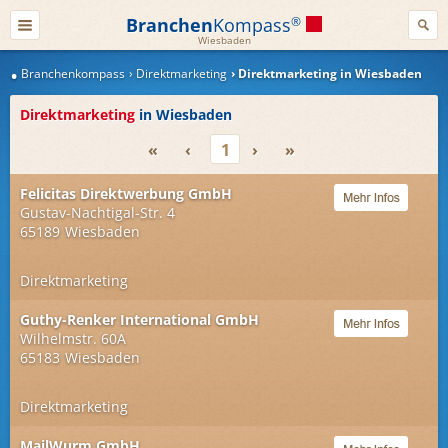
Branchen
Kompass
®
Wiesbaden
Branchenkompass
Direktmarketing
Direktmarketing in Wiesbaden
Direktmarketing
in Wiesbaden
«
‹
1
›
»
Felicitas Direktwerbung GmbH
Gustav-Nachtigal-Str. 4
65189
Wiesbaden
Direktmarketing
Guthy-Renker International GmbH
Wilhelmstr. 60A
65183
Wiesbaden
Direktmarketing
MailWurm GmbH