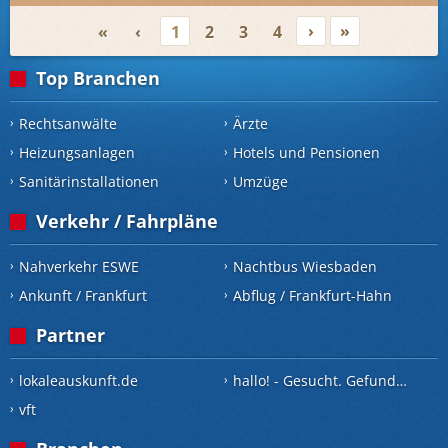
›
»
«
‹
1
2
3
4
Top Branchen
Rechtsanwälte
Ärzte
Heizungsanlagen
Hotels und Pensionen
Sanitärinstallationen
Umzüge
Verkehr / Fahrpläne
Nahverkehr ESWE
Nachtbus Wiesbaden
Ankunft / Frankfurt
Abflug / Frankfurt-Hahn
Partner
lokaleauskunft.de
hallo! - Gesucht. Gefunden.
vft