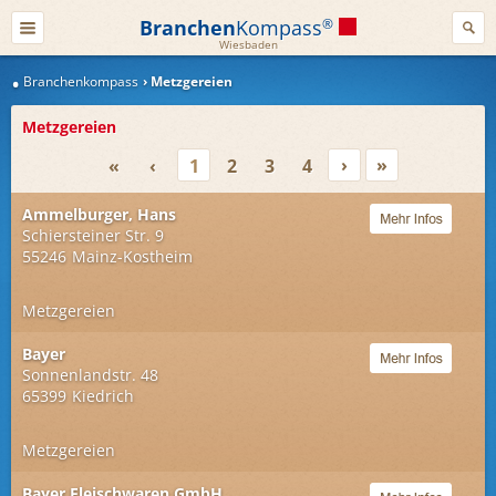
Branchen
Kompass
®
Wiesbaden
Branchenkompass
Metzgereien
Metzgereien
›
»
«
‹
1
2
3
4
Ammelburger, Hans
Schiersteiner Str. 9
55246
Mainz-Kostheim
Metzgereien
Bayer
Sonnenlandstr. 48
65399
Kiedrich
Metzgereien
Bayer Fleischwaren GmbH