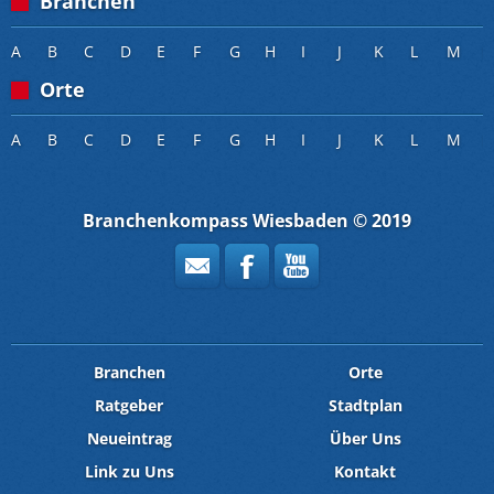
Branchen
A
B
C
D
E
F
G
H
I
J
K
L
M
Orte
A
B
C
D
E
F
G
H
I
J
K
L
M
Branchenkompass Wiesbaden © 2019
Branchen
Orte
Ratgeber
Stadtplan
Neueintrag
Über Uns
Link zu Uns
Kontakt