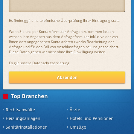
Es findet ggf. eine telefonische Überprüfung Ihrer Eintragung statt.
Wenn Sie uns per Kontaktformular Anfragen zukommen lassen,
werden Ihre Angaben aus dem Anfrageformular inklusive der von
Ihnen dort angegebenen Kontaktdaten zwecks Bearbeitung der
Anfrage und für den Fall von Anschlussfragen bei uns gespeichert.
Diese Daten geben wir nicht ohne Ihre Einwilligung weiter.
Es gilt unsere
Datenschutzerklärung
.
Absenden
Top Branchen
Rechtsanwälte
Ärzte
Heizungsanlagen
Hotels und Pensionen
Sanitärinstallationen
Umzüge