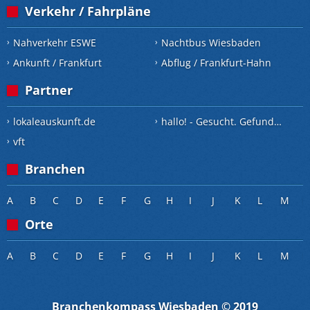
Verkehr / Fahrpläne
Nahverkehr ESWE
Nachtbus Wiesbaden
Ankunft / Frankfurt
Abflug / Frankfurt-Hahn
Partner
lokaleauskunft.de
hallo! - Gesucht. Gefunden.
vft
Branchen
A
B
C
D
E
F
G
H
I
J
K
L
M
Orte
A
B
C
D
E
F
G
H
I
J
K
L
M
Branchenkompass Wiesbaden © 2019