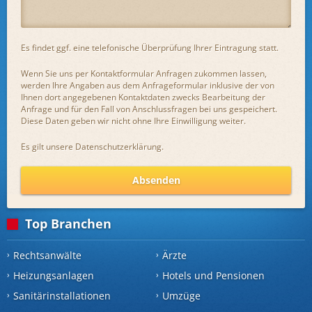
Es findet ggf. eine telefonische Überprüfung Ihrer Eintragung statt.
Wenn Sie uns per Kontaktformular Anfragen zukommen lassen,
werden Ihre Angaben aus dem Anfrageformular inklusive der von
Ihnen dort angegebenen Kontaktdaten zwecks Bearbeitung der
Anfrage und für den Fall von Anschlussfragen bei uns gespeichert.
Diese Daten geben wir nicht ohne Ihre Einwilligung weiter.
Es gilt unsere
Datenschutzerklärung
.
Absenden
Top Branchen
Rechtsanwälte
Ärzte
Heizungsanlagen
Hotels und Pensionen
Sanitärinstallationen
Umzüge