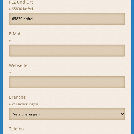
PLZ und Ort
65830 Kriftel
E-Mail
Webseite
Branche
Versicherungen
Telefon