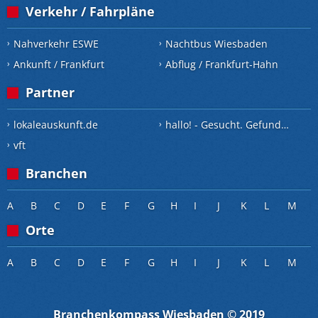
Verkehr / Fahrpläne
Nahverkehr ESWE
Nachtbus Wiesbaden
Ankunft / Frankfurt
Abflug / Frankfurt-Hahn
Partner
lokaleauskunft.de
hallo! - Gesucht. Gefunden.
vft
Branchen
A
B
C
D
E
F
G
H
I
J
K
L
M
Orte
A
B
C
D
E
F
G
H
I
J
K
L
M
Branchenkompass Wiesbaden © 2019